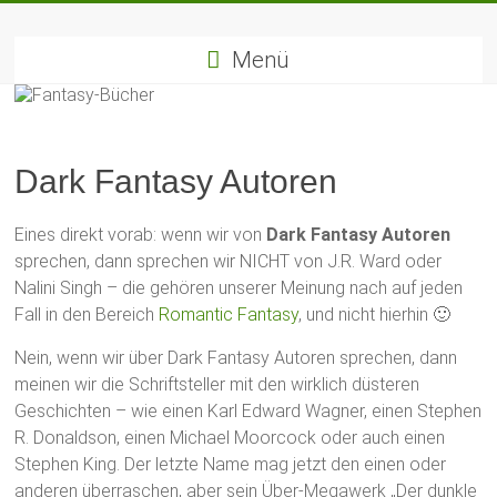
Zum
Fantasy-
Inhalt
springen
Menü
Bücher
Die
besten
Dark Fantasy Autoren
Fantasybücher
&
Fantasyreihen
Eines direkt vorab: wenn wir von
Dark Fantasy Autoren
sprechen, dann sprechen wir NICHT von J.R. Ward oder
Nalini Singh – die gehören unserer Meinung nach auf jeden
Fall in den Bereich
Romantic Fantasy
, und nicht hierhin 🙂
Nein, wenn wir über Dark Fantasy Autoren sprechen, dann
meinen wir die Schriftsteller mit den wirklich düsteren
Geschichten – wie einen Karl Edward Wagner, einen Stephen
R. Donaldson, einen Michael Moorcock oder auch einen
Stephen King. Der letzte Name mag jetzt den einen oder
anderen überraschen, aber sein Über-Megawerk „Der dunkle