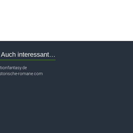
Auch interessant…
ctionfantasy.de
istorische-romane.com