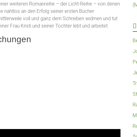
einer weiteren Romanreihe – der Licht-Reihe – von denen
(
ie nahtlos an den Erfolg seiner ersten Bücher
ittlerweile voll und ganz dem Schreiben widmen und tut
er Frau Kristi und seiner Tochter lebt und arbeitet.
ichungen
B
J
Pe
J
T
S
R
M
R
T