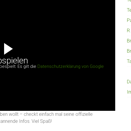
Te
P
R.
B
B
spielen
T
spielt. Es gilt die
Datenschutzerklärung von Google
D
I
n wollt – checkt einfach mal seine offizielle
pannende Infos. Viel Spaß!