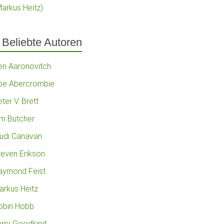
Markus Heitz)
Beliebte Autoren
en Aaronovitch
oe Abercrombie
ter V. Brett
im Butcher
rudi Canavan
teven Erikson
aymond Feist
arkus Heitz
obin Hobb
erry Goodkind