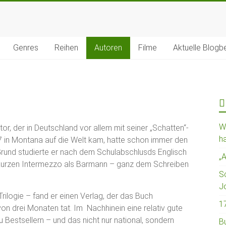
Genres
Reihen
Autoren
Filme
Aktuelle Blogb
W
r, der in Deutschland vor allem mit seiner „Schatten“-
h
7 in Montana auf die Welt kam, hatte schon immer den
Grund studierte er nach dem Schulabschlusds Englisch
„
kurzen Intermezzo als Barmann – ganz dem Schreiben
Sc
J
rilogie – fand er einen Verlag, der das Buch
1
von drei Monaten tat. Im Nachhinein eine relativ gute
Bestsellern – und das nicht nur national, sondern
B