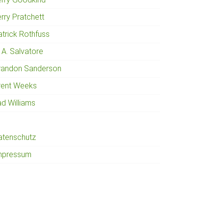
rry Pratchett
atrick Rothfuss
 A. Salvatore
randon Sanderson
rent Weeks
ad Williams
atenschutz
mpressum