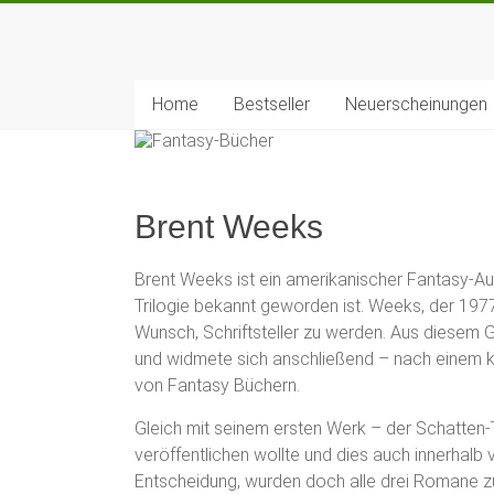
Zum
Inhalt
Fantasy-
springen
Bücher
Home
Bestseller
Neuerscheinungen
Die
besten
Fantasybücher
Brent Weeks
&
Fantasyreihen
Brent Weeks ist ein amerikanischer Fantasy-Auto
Trilogie bekannt geworden ist. Weeks, der 197
Wunsch, Schriftsteller zu werden. Aus diesem 
und widmete sich anschließend – nach einem 
von Fantasy Büchern.
Gleich mit seinem ersten Werk – der Schatten-T
veröffentlichen wollte und dies auch innerhalb 
Entscheidung, wurden doch alle drei Romane zu 