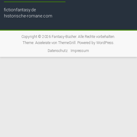
fictionfantasy.de
historische-romane.com
Copyright © 2026
Fantasy-Bücher
. Alle Rechte vorbehalten.
Theme:
Accelerate
von ThemeGrill. Powered by
WordPress
.
Datenschutz
Impressum