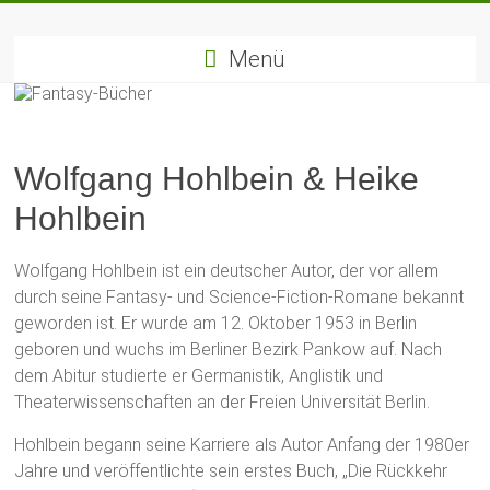
Zum
Fantasy-
Inhalt
springen
Menü
Bücher
Die
besten
Wolfgang Hohlbein & Heike
Fantasybücher
&
Hohlbein
Fantasyreihen
Wolfgang Hohlbein ist ein deutscher Autor, der vor allem
durch seine Fantasy- und Science-Fiction-Romane bekannt
geworden ist. Er wurde am 12. Oktober 1953 in Berlin
geboren und wuchs im Berliner Bezirk Pankow auf. Nach
dem Abitur studierte er Germanistik, Anglistik und
Theaterwissenschaften an der Freien Universität Berlin.
Hohlbein begann seine Karriere als Autor Anfang der 1980er
Jahre und veröffentlichte sein erstes Buch, „Die Rückkehr