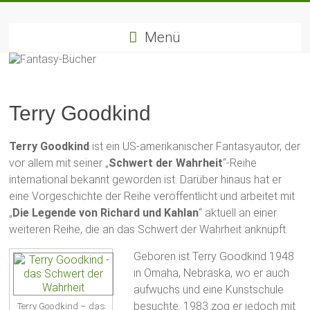
Zum
Fantasy-
Inhalt
springen
Menü
Bücher
Die
besten
Terry Goodkind
Fantasybücher
&
Fantasyreihen
Terry Goodkind
ist ein US-amerikanischer Fantasyautor, der
vor allem mit seiner „
Schwert der Wahrheit
“-Reihe
international bekannt geworden ist. Darüber hinaus hat er
eine Vorgeschichte der Reihe veröffentlicht und arbeitet mit
„
Die Legende von Richard und Kahlan
“ aktuell an einer
weiteren Reihe, die an das Schwert der Wahrheit anknüpft.
Geboren ist Terry Goodkind 1948
in Omaha, Nebraska, wo er auch
aufwuchs und eine Kunstschule
besuchte. 1983 zog er jedoch mit
Terry Goodkind – das