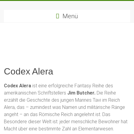
Zum
Fantasy-
Inhalt
springen
Menü
Bücher
Die
besten
Fantasybücher
&
Fantasyreihen
Codex Alera
Codex Alera
ist eine erfolgreiche Fantasy Reihe des
amerikanischen Schriftstellers
Jim Butcher.
Die Reihe
erzählt die Geschichte des jungen Mannes Tavi im Reich
Alera, das – zumindest was Namen und militärische Ränge
angeht – an das Römische Reich angelehnt ist. Das
Besondere dieser Welt ist: jeder menschliche Bewohner hat
Macht über eine bestimmte Zahl an Elementarwesen.